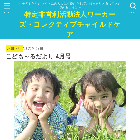
～子どもたちがたくさんの大人に可愛がられて、ゆったりと育つことが
できるように～
特定非営利活動法人ワーカー
MENU
SEARCH
ズ・コレクティブチャイルドケ
ア
2024.05.01
お知らせ
こども～るだより 4月号