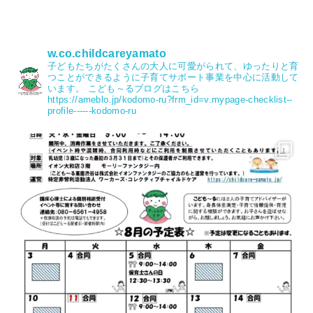
w.co.childcareyamato
子どもたちがたくさんの大人に可愛がられて、ゆったりと育
つことができるように子育てサポート事業を中心に活動して
います。
こども～るブログはこちら
https://ameblo.jp/kodomo-ru?frm_id=v.mypage-checklist--
profile------kodomo-ru