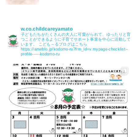
w.co.childcareyamato
子どもたちがたくさんの大人に可愛がられて、ゆったりと育
つことができるように子育てサポート事業を中心に活動して
います。
こども～るブログはこちら
https://ameblo.jp/kodomo-ru?frm_id=v.mypage-checklist--
profile------kodomo-ru