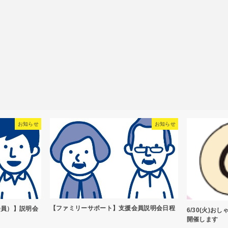
お知らせ
お知らせ
【ファミリーサポート】支援会員説明会日程
会員）】説明会
6/30(火)
開催します