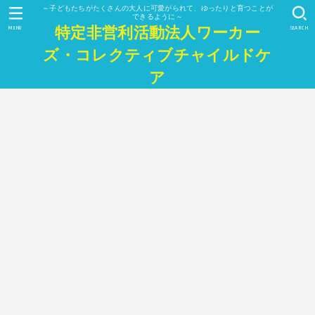
～子どもたちがたくさんの大人に可愛がられて、ゆったりと育つことが
できるように～
特定非営利活動法人ワーカー
MENU
SEARCH
ズ・コレクティブチャイルドケ
ア