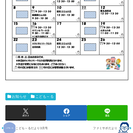
お知らせ
こども～る
ポスト
シェア
送る
こども～るだより3月号
ファミサポだより