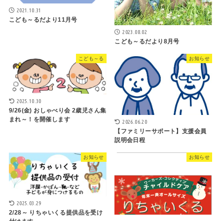
2021.10.31
こども～るだより11月号
2023.08.02
こども～るだより8月号
こども～る
お知らせ
2025.10.30
9/26(金) おしゃべり会 2歳児さん集
まれ～！を開催します
2026.06.20
【ファミリーサポート】支援会員
説明会日程
お知らせ
お知らせ
2025.03.29
2/28～ りちゃいくる提供品を受け