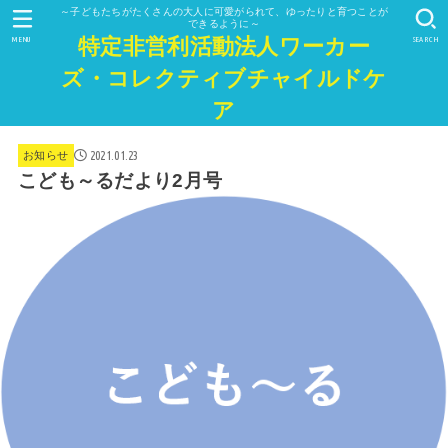
～子どもたちがたくさんの大人に可愛がられて、ゆったりと育つことが
できるように～
特定非営利活動法人ワーカー
MENU
SEARCH
ズ・コレクティブチャイルドケ
ア
2021.01.23
お知らせ
こども～るだより2月号