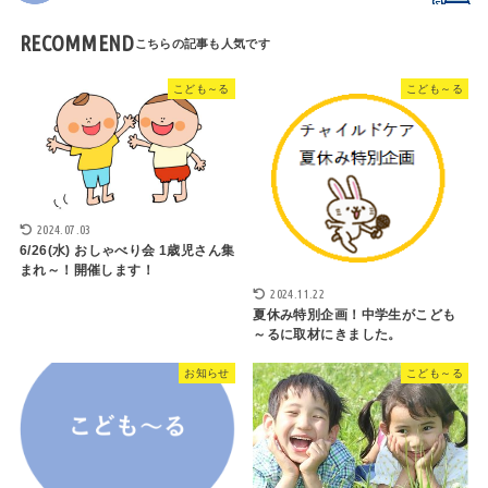
RECOMMEND
こども～る
こども～る
2024.07.03
6/26(水) おしゃべり会 1歳児さん集
まれ～！開催します！
2024.11.22
夏休み特別企画！中学生がこども
～るに取材にきました。
お知らせ
こども～る