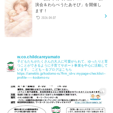
演会＆わらべうたあそび」を開催し
ます！
2026.04.07
w.co.childcareyamato
子どもたちがたくさんの大人に可愛がられて、ゆったりと育
つことができるように子育てサポート事業を中心に活動して
います。
こども～るブログはこちら
https://ameblo.jp/kodomo-ru?frm_id=v.mypage-checklist--
profile------kodomo-ru