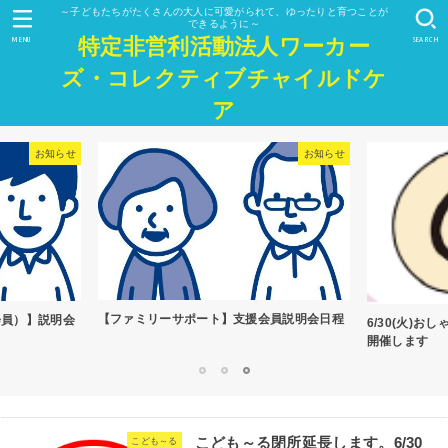
～子どもたちがたくさんの大人に可愛がられて、ゆったりと育つことが
できるように～
特定非営利活動法人ワーカー
MENU
SEARCH
ズ・コレクティブチャイルドケ
ア
お知らせ
お知らせ
【ファミリーサポート】支援会員説明会日程
会員）】説明会
6/30(火)
開催します
1
2
3
こども～る閉所延長します。6/30
こども～る