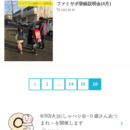
ファミサポ登録説明会(4月)
ファミリーサポート説明会
2020.04.01
＜
1
…
14
15
16
6/30(火)おしゃべり会~０歳さんあつ
まれ～を開催します