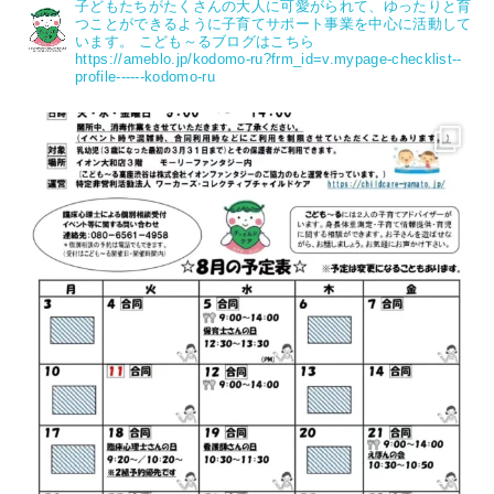
子どもたちがたくさんの大人に可愛がられて、ゆったりと育
つことができるように子育てサポート事業を中心に活動して
います。
こども～るブログはこちら
https://ameblo.jp/kodomo-ru?frm_id=v.mypage-checklist--
profile------kodomo-ru