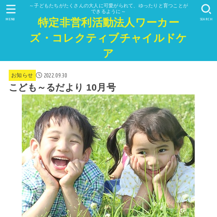
～子どもたちがたくさんの大人に可愛がられて、ゆったりと育つことが
できるように～
特定非営利活動法人ワーカー
MENU
SEARCH
ズ・コレクティブチャイルドケ
ア
2022.09.30
お知らせ
こども～るだより 10月号