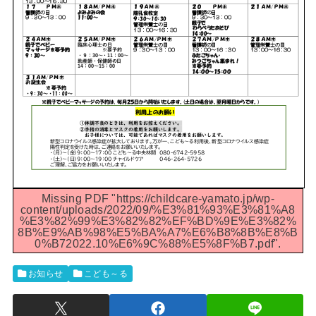
Missing PDF "https://childcare-yamato.jp/wp-
content/uploads/2022/09/%E3%81%93%E3%81%A8
%E3%82%99%E3%82%82%EF%BD%9E%E3%82%
8B%E9%AB%98%E5%BA%A7%E6%B8%8B%E8%B
0%B72022.10%E6%9C%88%E5%8F%B7.pdf".
お知らせ
こども～る