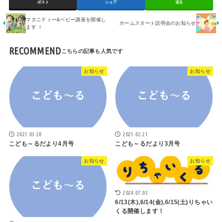
ポスト
シェア
送る
マタニティー&ベビー講座を開催し
ホームスタート説明会のお知らせ
ます ！
RECOMMEND
お知らせ
お知らせ
2021.03.28
2021.02.21
こども～るだより4月号
こども～るだより3月号
お知らせ
お知らせ
2024.07.03
6/13(木),6/14(金),6/15(土)りちゃい
くる開催します！