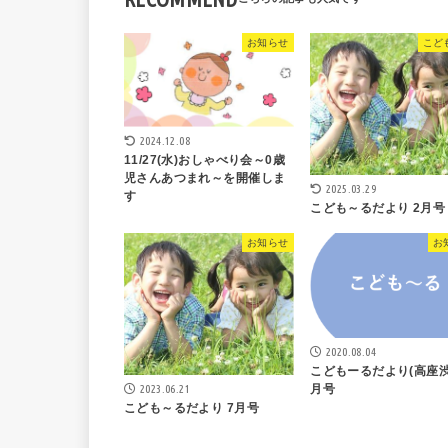
お知らせ
こど
2024.12.08
11/27(水)おしゃべり会～0歳
児さんあつまれ～を開催しま
2025.03.29
す
こども～るだより 2月号
お知らせ
お
2020.08.04
こどもーるだより(高座渋
月号
2023.06.21
こども～るだより 7月号